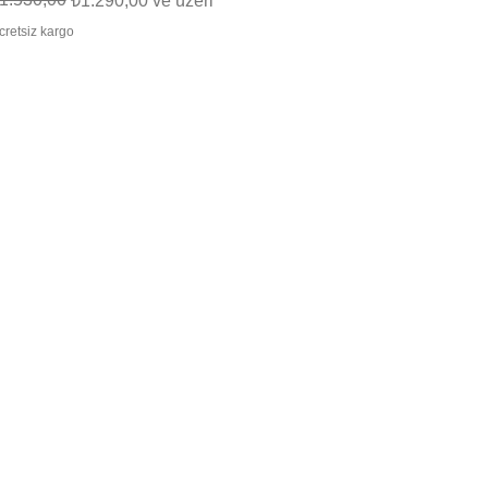
₺1.290,00
ve üzeri
cretsiz kargo
ed.