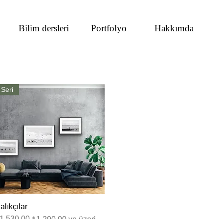
Bilim dersleri
Portfolyo
Hakkımda
Seri
alıkçılar
Hızlı Bakış
ormal Fiyat
ndirimli Fiyat
1.530,00