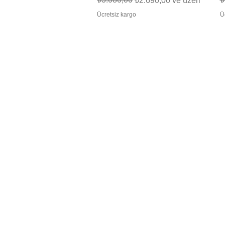
₺2.690,00
ve üzeri
Ücretsiz kargo
Ü
Zurich / Switzerland
© 2025 | Kaan Mika | All rights reserv