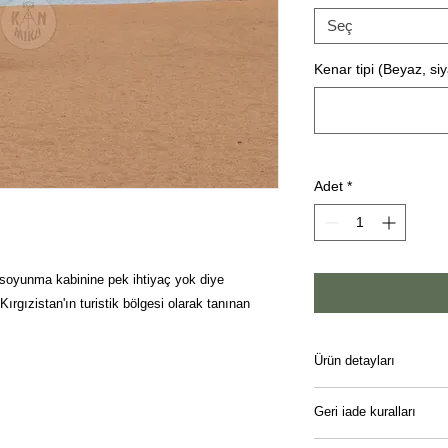
Seç
Kenar tipi (Beyaz, si
Adet
*
 soyunma kabinine pek ihtiyaç yok diye
gızistan'ın turistik bölgesi olarak tanınan
Ürün detayları
Kanvas baskı. Köknar
Geri iade kuralları
uzun ömürlü bir üründ
tercih edebilirsiniz: