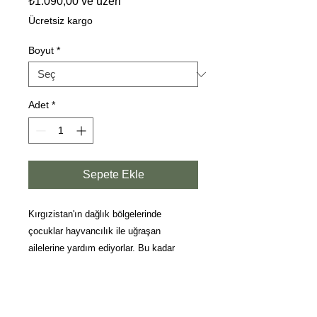
₺1.090,00
ve üzeri
Fiyat
Ücretsiz kargo
Boyut
*
Adet
*
Sepete Ekle
Kırgızistan'ın dağlık bölgelerinde
çocuklar hayvancılık ile uğraşan
ailelerine yardım ediyorlar. Bu kadar
küçük yaşta koyunların sorumluluğunu
almak zor iş. Fakat yaptıkları bu görev,
oyun ve arkadaşlar ile harmanlanınca
ortaya böyle sevimli tablolar çıkıyor. Çok