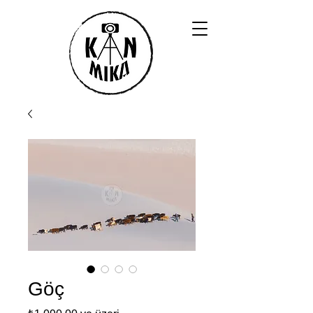
Göç
İndirimli