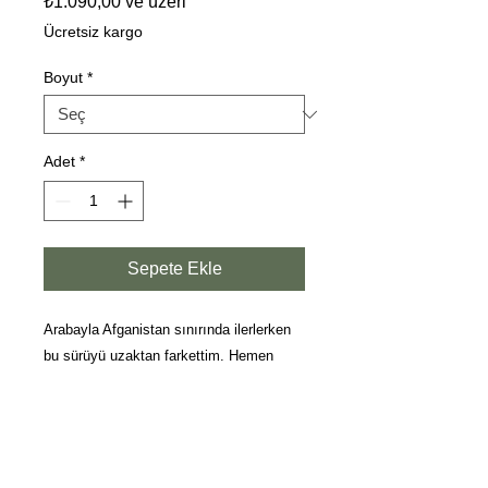
₺1.090,00
ve üzeri
Fiyat
Ücretsiz kargo
Boyut
*
Adet
*
Sepete Ekle
Arabayla Afganistan sınırında ilerlerken
bu sürüyü uzaktan farkettim. Hemen
durup kuş bakışı fotoğraflarını çektim.
İneklerin alüvyon dolu yumuşak ve renkli
topraklarda bu göçü beni adeta
büyülemişti. Fotoğraf 2021 yılında
Tacikistan'da çekildi.