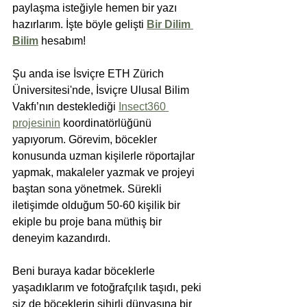
paylaşma isteğiyle hemen bir yazı 
hazırlarım. İşte böyle gelişti 
Bir Dilim 
Bilim
 hesabım!
Şu anda ise İsviçre ETH Zürich 
Üniversitesi'nde, İsviçre Ulusal Bilim 
Vakfı’nın desteklediği 
Insect360 
projesinin
 koordinatörlüğünü 
yapıyorum. Görevim, böcekler 
konusunda uzman kişilerle röportajlar 
yapmak, makaleler yazmak ve projeyi 
baştan sona yönetmek. Sürekli 
iletişimde olduğum 50-60 kişilik bir 
ekiple bu proje bana müthiş bir 
deneyim kazandırdı.
Beni buraya kadar böceklerle 
yaşadıklarım ve fotoğrafçılık taşıdı, peki 
siz de böceklerin sihirli dünyasına bir 