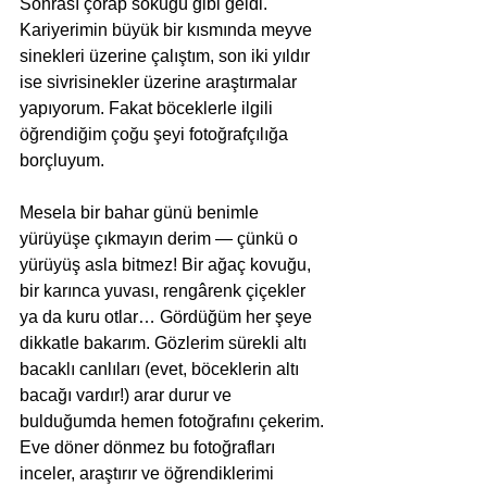
Sonrası çorap söküğü gibi geldi. 
Kariyerimin büyük bir kısmında meyve 
sinekleri üzerine çalıştım, son iki yıldır 
ise sivrisinekler üzerine araştırmalar 
yapıyorum. Fakat böceklerle ilgili 
öğrendiğim çoğu şeyi fotoğrafçılığa 
borçluyum.
Mesela bir bahar günü benimle 
yürüyüşe çıkmayın derim — çünkü o 
yürüyüş asla bitmez! Bir ağaç kovuğu, 
bir karınca yuvası, rengârenk çiçekler 
ya da kuru otlar… Gördüğüm her şeye 
dikkatle bakarım. Gözlerim sürekli altı 
bacaklı canlıları (evet, böceklerin altı 
bacağı vardır!) arar durur ve 
bulduğumda hemen fotoğrafını çekerim. 
Eve döner dönmez bu fotoğrafları 
inceler, araştırır ve öğrendiklerimi 