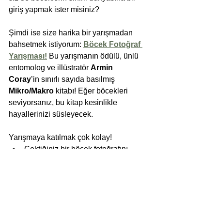
giriş yapmak ister misiniz? 
Şimdi ise size harika bir yarışmadan 
bahsetmek istiyorum: 
Böcek Fotoğraf 
Yarışması!
Bu yarışmanın ödülü, ünlü 
entomolog ve illüstratör 
Armin 
Coray
’in sınırlı sayıda basılmış 
Mikro/Makro
 kitabı! Eğer böcekleri 
seviyorsanız, bu kitap kesinlikle 
hayallerinizi süsleyecek.
Yarışmaya katılmak çok kolay! 
Çektiğiniz bir böcek fotoğrafını 
seçin.
Fotoğrafın açıklama kısmına 
İngilizce kısa bir bilgi ekleyin.
Bu
 linkten formu doldurarak bize 
gönderin